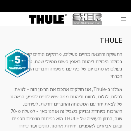
THULE
התשוקה וההנאה מחיים פעילים, מרתקים ונוחים קיימות
בכולנו. היכולת ליהנות באופן פשוט מטיולי שטח, טיולים
בעולם או סתם יום של כיף עם משפחה וחברים הוא צורך
הכרחי.
אצלנו ב
-Thule
, אנו חולקים אתכם את הרצון הזה
–
לצאת
לבלות, לגלות, לחוות וליהנות ממה שיש לחיים להציע. הנאה זו
של לצאת יחד עם המשפחה והחברים דורשת, לעיתים,
היערכות מיוחדת ובדיוק בשביל זה אנחנו כאן
-
למעלה מ
-70
ש
נה
,
החזון והעשייה של
THULE
הוא בפיתוח
מוצרים חכמים
ובהם אביזרים לאופניים, יחידות אחסון, גגונים ועוד שיהיו