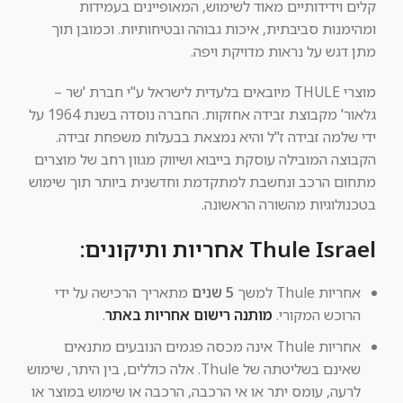
קלים וידידותיים מאוד לשימוש
,
המאופיינים בעמידות
ומהימנות סביבתית, איכות גבוהה ובטיחותיות. וכמובן תוך
מתן דגש על נראות מדויקת ויפה.
מוצרי
THULE
מיובאים בלעדית לישראל ע"י חברת
'
שר
–
גלאור
'
מקבוצת זבידה אחזקות
.
החברה נוסדה בשנת
1964 על
ידי שלמה
זבידה ז"ל והיא נמצאת בבעלות משפחת זבידה.
הקבוצה המובילה עוסקת בייבוא ושיווק מגוון רחב של מוצרים
מתחום הרכב ונחשבת למתקדמת וחדשנית ביותר תוך שימוש
בטכנולוגיות מהשורה הראשונה
.
Thule Israel אחריות ותיקונים:
אחריות Thule למשך
5 שנים
מתאריך הרכישה על ידי
הרוכש המקורי.
מותנה רישום אחריות באתר
.
אחריות Thule אינה מכסה פגמים הנובעים מתנאים
שאינם בשליטתה של Thule. אלה כוללים, בין היתר, שימוש
לרעה, עומס יתר או אי הרכבה, הרכבה או שימוש במוצר או