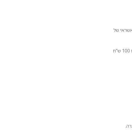
רטיס האשראי של
· בעת ביטול עסקה שלא עקב פגם, כספו של הצרכן יושב לו תוך 14 ימי עסקים מיום קבלת הודעת הביטול, למעט דמי ביטול בשיעור 5% או 100 ש"ח