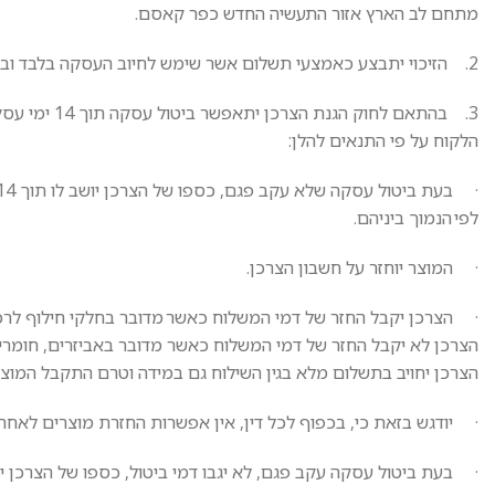
מתחם לב הארץ אזור התעשיה החדש כפר קאסם.
2. הזיכוי יתבצע כאמצעי תשלום אשר שימש לחיוב העסקה בלבד ובכפוף לתנאים בסעיף 8 זה להלן.
3. בהתאם לחו
הלקוח על פי התנאים להלן:
לפי הנמוך ביניהם.
· המוצר יוחזר על חשבון הצרכן.
· הצרכן יקבל החזר של דמי המשלוח כאשר מדובר בחלקי חילוף לרכ
הצרכן לא יקבל החזר של דמי המשלוח כאשר מדובר באביזרים, חומרי
הצרכן יחויב בתשלום מלא בגין השילוח גם במידה וטרם התקבל המוצ
· יודגש בזאת כי, בכפוף לכל דין, אין אפשרות החזרת מוצרים לאח
· בעת ביטול עסקה עקב פגם, לא יגבו דמי ביטול, כספו של הצרכן יושב לו תוך 14 ימי עסקים מיום קבלת הודעת הביטול, ו