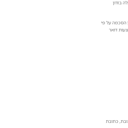
ה בזדון
 מהווה הסכמתך לקבל דברי פרסומת כאמור בסעיף 30א. לחוק התקשורת (בזק ושידורים), התשמ"ב – 1982 וכן הסכמה על פי
אמצעות דואר
ובת, כתובת