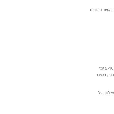
בים שאינם בשליטתנו ואשר קשורים
· הזמנות שיתבצעו באתר בכל בסכום, לפי דרישת הלקוח, לקבלת המשלוח בדואר רגיל, יכללו דמי חיוב, כאשר אספקת המוצר תתבצע תוך 5-10 ימי
 רק במידה
ילוח ועל