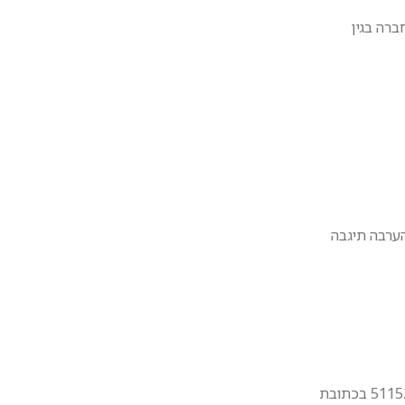
ברה בגין
הערבה תיגבה
1. ניתן להחזיר כל מוצר תקין, שלם ובאריזתו המקורית תוך 14 ימי עסקים – אל חברת "גלאור חלקי חשמל ותאורה לרכב בע”מ ח.פ 511525461 בכתובת