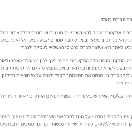
ww ("האתר") משמש כאתר מכירות אלקטרוני ובמה להצגה ורכישת מוצרים ושירותים לכלל ציבור 
ה, בעלי דואר אלקטרוני ברשת האינטרנט בישראל ובעלי כתובת מגורים קבועה בישראל ואשר 
וכש באתר הוא אישור חברת כרטיסי האשראי לעסקה ולגביה.
ר זה, התקנון מהווה חוזה התקשרות מחייב בינך לבין מפעילת האתר גלאו
ה") לכל דבר ועניין. הנך מתבקש לקרוא תקנון זה במלואו ובעיון, כתנאי מוקדם להתקשרות 
ים למכירה בו, מהווה את הסכמתך לקבל ולנהוג על פי הוראות התקנון,
וש באתר.
דעתה הבלעדי. השימוש באתר יהיה כפוף לתנאים החדשים לאחר השינוי ול
 את כל המידע הדרוש על מנת לקבל את השירותים והמידע מתוך האתר. 
ונך החופשי ללא שום כפיה או שידול ובעשותך כן הנך מסכים החברה יכו