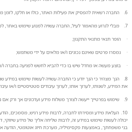
6. החברה רשאית להפסיק את פעילות האתר, כולו או חלקו, לזמן מוגבל או לצמיתות, לצמצמה ו/או להגבילה, כל זאת מבלי כל הודעה מוקדמת.
7. מבלי לגרוע מהאמור לעיל, החברה עשויה למנוע שימוש באתר, למשתמש או לכלל הציבור בכל מקרה בו:
· הופר תנאי מתנאי התקנון;
· נמסרו פרטים שאינם נכונים ו/או מלאים על ידי משתמש;
· בוצע מעשה או מחדל שיש בו כדי להביא לחשש לפגיעה בחברה ו/א
8. הנך מצהיר כי הנך יודע כי החברה עשויה לעשות שימוש במידע שנ
את המידע, לשנותו, לערוך אותו, לערוך עיבודים סטטיסטיים ו/או עיבו
9. שימוש בפרטייך ייעשה לצורך משלוח מידע ועדכונים אך ורק אם נתת לכך את הסכמתך באמצעות סימון (v) במקום המיועד לכך באתר .
10. העלאת מידע ומסירתו לחברה, לרבות מידע רגיש, מסמכים, הוד
יכולה לעשות שימוש במידע זה, לרבות שליחה אליך של מידע שיווקי, דב
בני משפחתך, באמצעות פקסימיליה, מערכת חיוג אוטומטי, הודעה אל