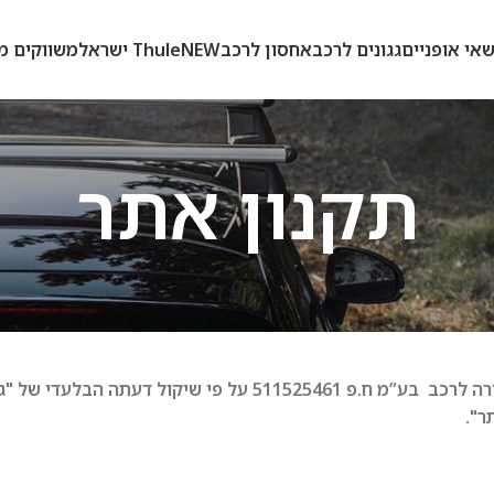
אי אופניים
גגונים לרכב
אחסון לרכב
NEW
Thule ישראל
משווקים מ
תקנון אתר
התקנון ניתן לשינוי בכל עת ובכל זמן ע"י גלאור חלקי חשמל ותאורה לרכב בע”מ ח.פ 511525461 על פי שיק
".