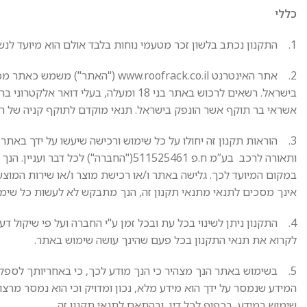
כללי
1. התקנון נכתב בלשון זכר מטעמי נוחות בלבד אולם הוא מיועד לנשים וגברים כאחד.
2. אתר האינטרנט w.roofrack.co.il
בישראל. רשאים לרכוש באתר בני 18 ומעל
אשראי בר תוקף אשר הונפק בישראל. תנאי מוקדם לתוקף קניה של ר
3. הוראות תקנון זה יחולו על כל שימוש ורכישה שיעשו על ידך באת
ותאורה לרכב בע”מ ח.פ 511525461("החבר
במקום המיועד לכך. גלישה באתר ו/או רכישת מוצר ו/או שירות המוצע
אינך מסכים לתנאי מתנאי תקנון זה, הנך מתבקש לא לעשות כל שימ
4. התקנון ניתן לשינוי בכל עת ובכל זמן ע"י החברה ועל פי שיקול 
לקרוא את תנאי התקנון בכל פעם שהינך עושה שימוש באתר.
5. בשימוש באתר הנך מצהיר כי הנך מודע לכך, כי באחריותך לספק
המידע שנמסר על ידך הוא מידע מלא, נכון ומדויק וכי הוא נמסר מרצ
שימוש במידע, בכפוף לכל דין, ובהתאם לתנאי תקנון זה.