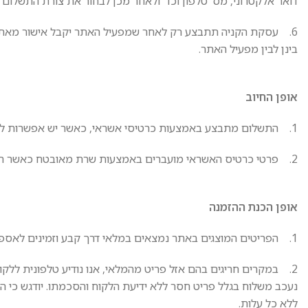
דואר אלקטרוני, מס' טלפון וכד' ולאחר מכן לבחור את צורת התשלום 
6. עסקת הקניה תתבצע רק לאחר שמפעיל האתר יקבל אישור מאת ח
בינן לבין מפעיל האתר.
אופן החיוב
1. התשלום מתבצע באמצעות כרטיסי אשראי, כאשר יש אפשרות לקנייה בתשלומים לפי מדניות החברה.
2. פרטי כרטיס האשראי מועברים באמצעות שרת מאובטח כאשר הם מוצפנים.
אופן הכנת ההזמנה
1. הפריטים המוצגים באתר נמצאים במלאי דרך קבע וזמינים לאספקה מידית.
2. במקרים חריגים בהם אזל פריט מהמלאי, אנו נודיע טלפונית לל
נעכב משלוח בגלל פריט חסר ללא ידיעת הלקוח והסכמתו. יודגש כי ה
ללא כל עלות.