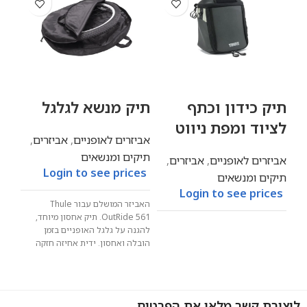
תיק כידון וכתף
תיק מנשא לגלגל
לציוד ומפת ניווט
אביזרים לאופניים
,
אביזרים
,
תיקים ומנשאים
אביזרים לאופניים
,
אביזרים
,
Login to see prices
תיקים ומנשאים
Login to see prices
האביזר המושלם עבור Thule
OutRide 561. תיק אחסון מיוחד,
להגנה על גלגל האופניים בזמן
הובלה ואחסון. ידית אחיזה חזקה
לטיפול נוח. למידות גלגלים עד 29"
או 74 ס"מ קוטר.
ליצירת קשר מלאו את הפרטים