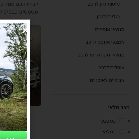
מוטות גגון לרכב
לבחירתכם מגוון ג
משמשים כבסיס למוצרי THULE וניתנים להתקנ
רגליים לגגון
מנשאי אופניים
גגון קומפלט
אמצעי אחסון לרכב
מנשאי ספורט ימי לרכב
אוהלים לרכב
אביזרים לאופניים
מצב מלאי
במבצע
במלאי