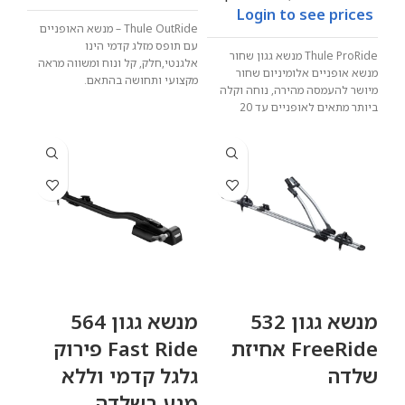
Login to see prices
Thule OutRide – מנשא האופניים
עם תופס מזלג קדמי הינו
Thule ProRide מנשא גגון שחור
אלגנטי,חלק, קל ונוח ומשווה מראה
מנשא אופניים אלומיניום שחור
מקצועי ותחושה בהתאם.
מיושר להעמסה מהירה, נוחה וקלה
ביותר מתאים לאופניים עד 20
קילוגרמים.
מנשא גגון 532
מנשא גגון 564
FreeRide אחיזת
Fast Ride פירוק
שלדה
גלגל קדמי וללא
מגע בשלדה.