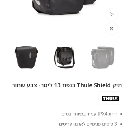
צפה בסרטון
לחץ להגדלה
תיק Thule Shield בנפח 13 ליטר- צבע שחור
דירוג IPX4 עמיד במיוחד במים
3 כיסים פנימיים לארגון פריטים