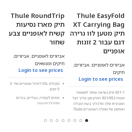
Thule EasyFold
Thule RoundTrip
הת
XT Carrying Bag
תיק מארז נסיעות
אבי
תיק מטען לוו גרירה
קשיח לאופניים צבע
es
דגם עבור 2 זוגות
שחור
אופניים
אביזרים לאופניים
,
אביזרים
,
תיקים ומנשאים
אביזרים לאופניים
,
אביזרים
,
Login to see prices
תיקים
Login to see prices
קיבולת 55L לטיול אופניים של 3-
5 ימים
931-1 תיק נשיאה שחור למשטח
תאים לקסדה, נעליים, בגדים
תפוח 931/932 התיק מגן עליך ועל
מלוכלכים ועוד
המכונית שלך מלכלוך בעת הובלה
ואחסון של מתלה האופניים Thule
יציב לנשיאה גם ברכיבה על
EasyFold XT.
אופניים