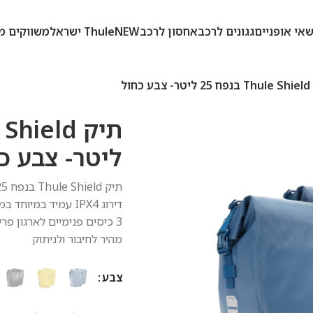
אי אופניים
גגונים לרכב
אחסון לרכב
NEW
Thule ישראל
משווקים מ
 כחול
ליטר- צבע כ
תיק
Thule Shield
בנפח 25 ליטר – צבע כחול
דירוג
IPX4
עמיד במיוחד במ
3 כיסים פנימיים לארגון פריטים
מהיר לחיבור ולניתוק
צבע