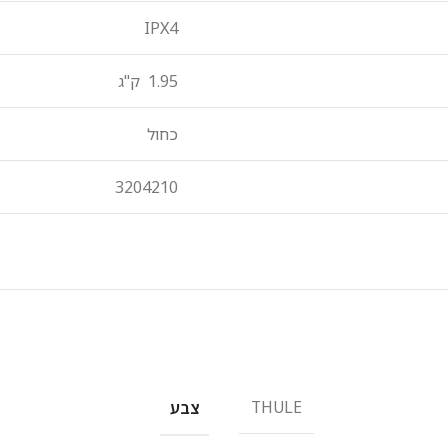
IPX4
1.95 ק"ג
כחול
3204210
THULE
צבע