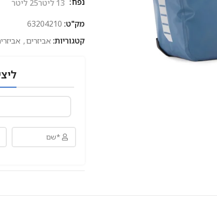
נפח
13 ליטר
25 ליטר
מק"ט:
63204210
קטגוריות:
אביזרים
,
אביזרי
ליצי