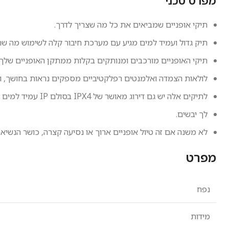
מפרט טכני
תיקי אופניים שמביאים את כל מה שצריך לדרך
.
תיק גדול ועמיד למים מגיע עם מערכת חיבור קלה לשימוש מה שה
תיקי האופניים מורכבים
ומנותקים בקלות ממתקן האופניים שלך
לולאות הצמדה ואלמנטים רפלקטיביים מספקים נראות בחושך, וש
לתיקים אלה יש גם דירוג מאושר של
IPX4
בסולם
IP
עמיד למים ה
לך יבשים.
לא משנה אם זה טיול אופניים ארוך או נסיעה קצרה, כושר הנשיאה של 25 ליטר מבטיח שתוכל לארוז את כל מה שא
מפרט
נפח
מידות