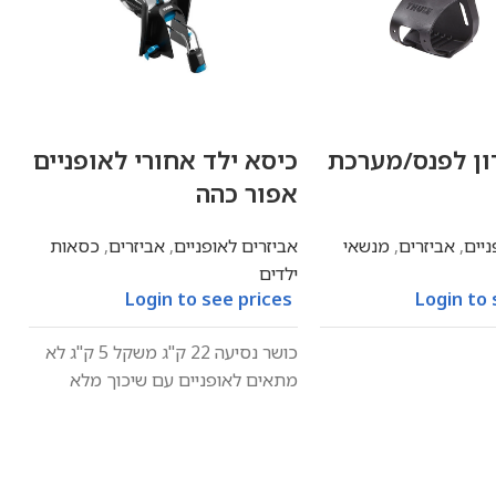
ון לפנס/מערכת
כיסא ילד אחורי לאופניים
מ
אפור כהה
הט
ניים
,
אביזרים
,
מנשאי
אביזרים לאופניים
,
אביזרים
,
כסאות
א
ילדים
א
s
Login to see prices
Login to 
כושר נסיעה 22 ק"ג משקל 5 ק"ג לא
מתאים לאופניים עם שיכוך מלא