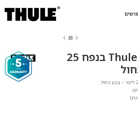
ורשים
תיק Thule Shield בנפח 25
חול
.
ים