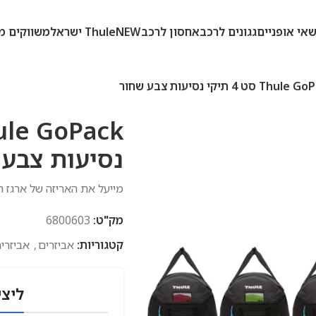
אי אופניים
גגונים לרכב
אחסון לרכב
NEW
Thule ישראל
משווקים מ
Th סט 4 תיקי נסיעות צבע שחור
נסיעות צבע 
מייעל את האריזה של ארגז המטע
מק"ט:
6800603
קטגוריות:
אביזרים
,
אביזרי
ליצי