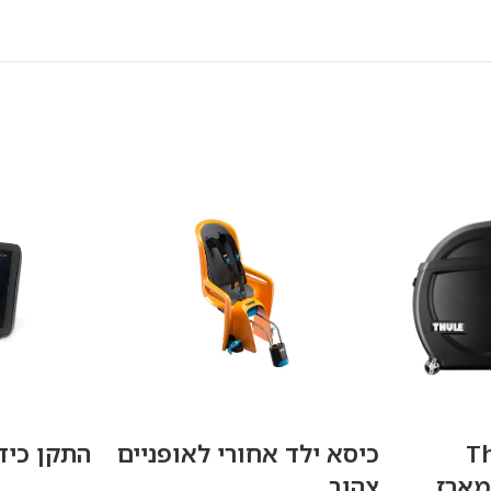
T
כיסא ילד אחורי לאופניים
התקן כיד
 תיק מארז
צהוב