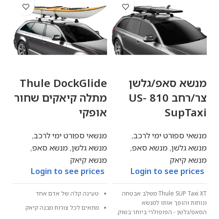
מנשא סאפ/גלשן
Thule DockGlide
rt
צר/רחב 810 US-
מתלה קיאקים שחור
SupTaxi
אופקי
שח
מנשאי ספורט ימי לרכב
,
מנשאי ספורט ימי לרכב
,
מנשא גלשן
,
מנשא סאפ
,
מנשא גלשן
,
מנשא סאפ
,
מנש
מנשא קיאק
מנשא קיאק
מנ
Login to see prices
Login to see prices
es
Thule SUP Taxi XT משלב אבטחה
טעינה קלה של אדם אחד
ונוחות והופך אותו למנשא
מתאים לכל צורות מבנה קיאק
הסאפ/גלשן - הפופולרי ביותר בשוק.