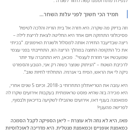
לנפילת מתח וממנו קשה לחזור לשגרה".
תמיד הכי חשוך לפני עלות השחר…
וזה בדיוק מה שקרה. היא חזרה אל בית הוריה והלכה לטיפול
פסיכולוגי התחזקה ויום אחד היא החליטה לצאת לריצת לילה –
ריצה שבדיעבד החזירה אותה למסלול ולשגרת האימונים. "בכיתי
את כל התקופה החוצה במהלך הריצה הזו, התחייבתי בפני עצמי
שמעכשיו אני חוזרת לעצמי". מכאן, היא התחברה עוד יותר
לרכיבת השטח – "הניתוק שנוצר כשזה רק אני, הטבע והספורט
ניקה לי את הראש, הפיח בי אנרגיה. התחלתי לחיות שוב".
היא עזבה את הטריאתלון התחרותי ב-2018. וכיום 5 שנים אחרי,
היא מכירה בזה שהיא פוסט טראומתית בעקבות אירועים שקרו לה
ממאמנה בענף דאז, אירועים שהובילו לשקיעה בדיכאון ולבסוף,
לפרישה מהענף!
מאז, היא לא נחה ולא עוצרת – ליאן הספיקה לקבל הסמכה
כמאמנת אופניים וכמאמנת מנטלית. היא מדריכה לאוכלוסיות