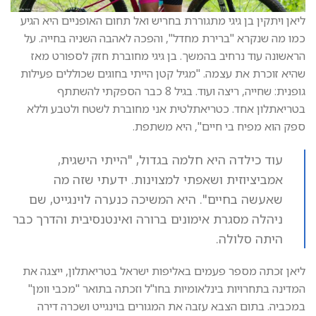
ליאן ויתקין בן גיגי מתגוררת בחריש ואל תחום האופניים היא הגיע
כמו מה שנקרא "ברירת מחדל", והפכה לאהבה השניה בחייה. על
הראשונה עוד נרחיב בהמשך. בן גיגי מחוברת חזק לספורט מאז
שהיא זוכרת את עצמה. "מגיל קטן הייתי בחוגים שכוללים פעילות
גופנית: שחייה, ריצה ועוד. בגיל 8 כבר הספקתי להשתתף
בטריאתלון אחד. כטריאתלטית אני מחוברת לשטח ולטבע וללא
ספק הוא מפיח בי חיים", היא משתפת.
עוד כילדה היא חלמה בגדול, "הייתי הישגית,
אמביציוזית ושאפתי למצוינות. ידעתי שזה מה
שאעשה בחיים". היא המשיכה כנערה לוינגייט, שם
ניהלה מסגרת אימונים ברורה ואינטנסיבית והדרך כבר
היתה סלולה.
ליאן זכתה מספר פעמים באליפות ישראל בטריאתלון, ייצגה את
המדינה בתחרויות בינלאומיות בחו"ל וזכתה בתואר "מכבי וומן"
במכביה. בתום הצבא עזבה את המגורים בוינגייט ושכרה דירה